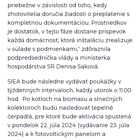
priebežne v závislosti od toho, kedy
zhotovitelia doručia žiadosti o preplatenie s
kompletnou dokumentáciou. Prostriedkov
je dostatok, v tejto fáze dostane príspevok
každá domácnosť, ktorá inštaláciu zrealizuje
v súlade s podmienkami,“
zdôraznila
podpredsedníčka vlády a ministerka
hospodárstva SR Denisa Saková.
SIEA bude následne vydávať poukážky v
týždenných intervaloch, každý utorok o 11.00
hod. Po kotloch na biomasu a slnečných
kolektoroch budú nasledovať tepelné
čerpadlá, pre ktoré bude aktivácia spustená
v pondelok 22. júla 2024 (vydávanie 23. júla
2024) a k fotovoltickým panelom a