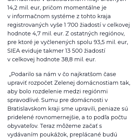
14,2 mil. eur, pričom momentálne je
v informačnom systéme z tohto kraja
registrovaných vyše 1 700 žiadostí v celkovej
hodnote 4,7 mil. eur. Z ostatných regiónov,
pre ktoré je vyčlenených spolu 93,5 mil. eur,
SIEA eviduje takmer 13 500 žiadostí
v celkovej hodnote 38,8 mil. eur.
„Podarilo sa nám v čo najkratšom čase
upraviť rozpočet Zelenej domácnostiam tak,
aby bolo rozdelenie medzi regiónmi
spravodlivé. Sumu pre domácnosti v
Bratislavskom kraji sme upravili, peniaze sú
pridelené rovnomernejšie, a to podľa počtu
obyvateľov. Teraz môžeme začať s
vydávaním poukážok, preplácané budú