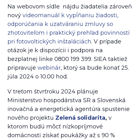
Na webovom sídle nájdu žiadatelia zároveň
nový
videomanuál k vypĺňaniu žiadosti,
odporúčania k uzatváraniu zmluvy so
zhotoviteľom i praktický prehľad povinností
pri fotovoltických inštaláciách
. V prípade
otázok je k dispozícii i podpora na
bezplatnej linke 0800 199 399. SIEA taktiež
pripravuje
webinár
, ktorý sa bude konať 25.
júla 2024 o 10.00 hod.
V treťom štvrťroku 2024 plánuje
Ministerstvo hospodárstva SR a Slovenská
inovačná a energetická agentúra spustenie
nového projektu
Zelená solidarita
,
v
ktorom budú môcť nízkopríjmové
domácnosti získať poukážky až s 90 %