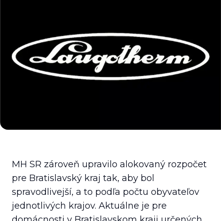
MH SR zároveň upravilo alokovaný rozpočet
pre Bratislavský kraj tak, aby bol
spravodlivejší, a to podľa počtu obyvateľov
jednotlivých krajov. Aktuálne je pre
domácnosti v Bratislavskom kraji určených