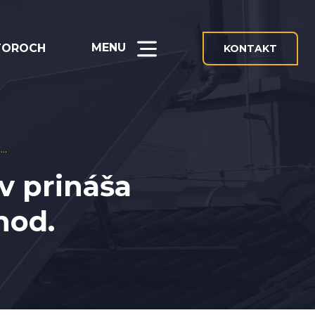
MENU
TOROCH
KONTAKT
..
v prináša
hod.