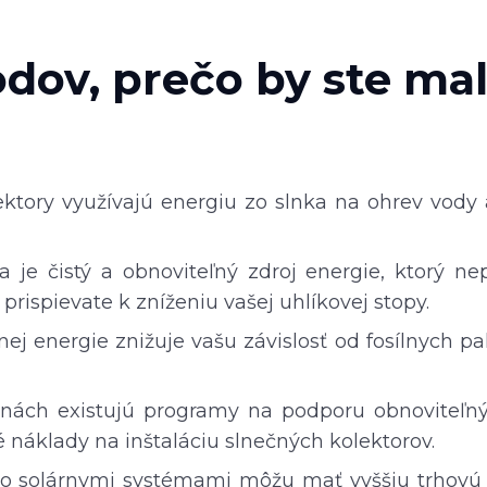
dov, prečo by ste mali
ektory využívajú energiu zo slnka na ohrev vody 
a je čistý a obnoviteľný zdroj energie, ktorý n
rispievate k zníženiu vašej uhlíkovej stopy.
nej energie znižuje vašu závislosť od fosílnych p
nách existujú programy na podporu obnoviteľnýc
 náklady na inštaláciu slnečných kolektorov.
o solárnymi systémami môžu mať vyššiu trhovú h