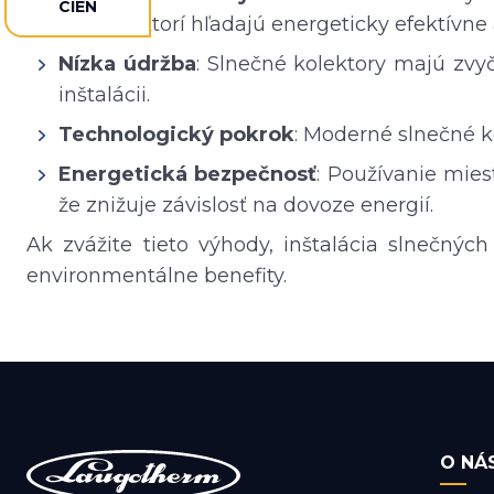
CIEN
kupcov, ktorí hľadajú energeticky efektívne 
Nízka údržba
: Slnečné kolektory majú zv
inštalácii.
Technologický pokrok
: Moderné slnečné ko
Energetická bezpečnosť
: Používanie mies
že znižuje závislosť na dovoze energií.
Ak zvážite tieto výhody, inštalácia slnečný
environmentálne benefity.
O NÁ