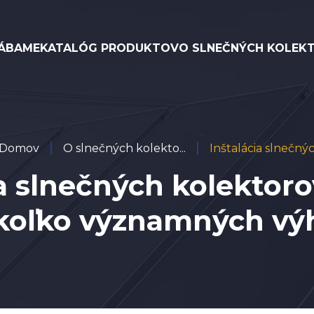
ÁBAME
KATALÓG PRODUKTOV
O SLNEČNÝCH KOLEK
Domov
O slnečných kolekto...
Inštalácia slnečnýc.
ia slnečných kolektoro
koľko významných vý