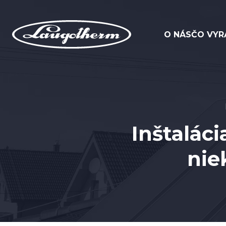
O NÁS
ČO VYR
Inštalác
nie