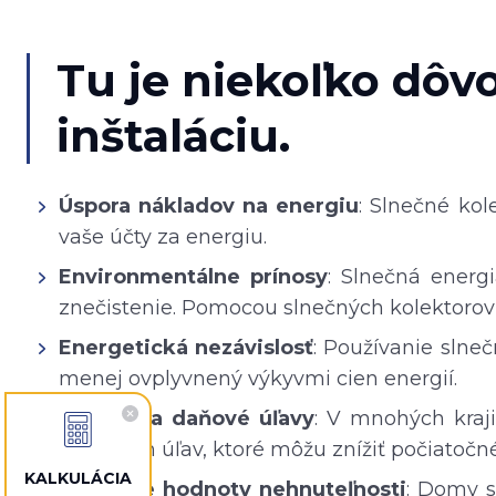
Tu je niekoľko dôvo
inštaláciu.
Úspora nákladov na energiu
: Slnečné kol
vaše účty za energiu.
Environmentálne prínosy
: Slnečná energi
znečistenie. Pomocou slnečných kolektorov p
Energetická nezávislosť
: Používanie slneč
menej ovplyvnený výkyvmi cien energií.
Dotácie a daňové úľavy
: V mnohých kraji
daňových úľav, ktoré môžu znížiť počiatočné
KALKULÁCIA
Zvýšenie hodnoty nehnuteľnosti
: Domy s