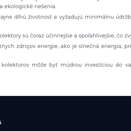
a ekologické riešenia.
yčajne dlhú životnosť a vyžadujú minimálnu údr
lektory sú čoraz účinnejšie a spoľahlivejšie, čo zv
tnych zdrojov energie, ako je slnečná energia, pr
ch kolektorov môže byť múdrou investíciou do va
S